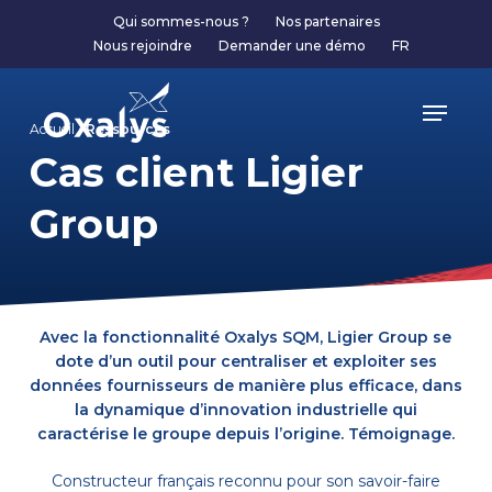
Skip
Qui sommes-nous ?
Nos partenaires
to
Nous rejoindre
Demander une démo
FR
main
content
Menu
Accueil /
Ressources
Cas client Ligier
Group
Avec la fonctionnalité Oxalys SQM, Ligier Group se
dote d’un outil pour centraliser et exploiter ses
données fournisseurs de manière plus efficace, dans
la dynamique d’innovation industrielle qui
caractérise le groupe depuis l’origine. Témoignage.
Constructeur français reconnu pour son savoir-faire