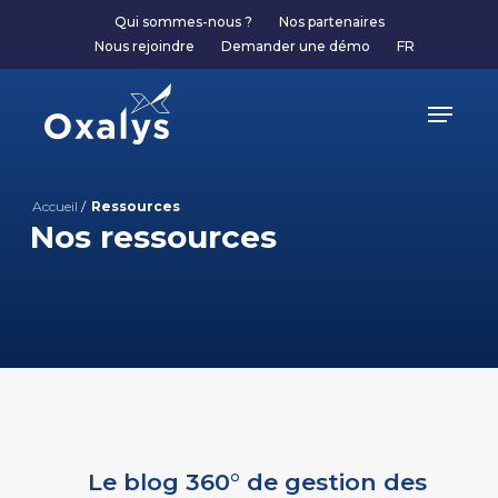
Skip
Qui sommes-nous ?
Nos partenaires
to
Nous rejoindre
Demander une démo
FR
main
content
Menu
Accueil
/
Ressources
Nos ressources
Le blog 360° de gestion des