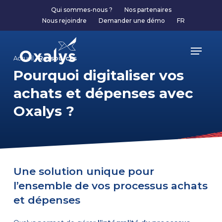
Skip
Qui sommes-nous ?
Nos partenaires
to
Nous rejoindre
Demander une démo
FR
main
content
Menu
Accueil /
Ressources
Pourquoi digitaliser vos
achats et dépenses avec
Oxalys ?
Une solution unique pour
l’ensemble de vos processus achats
et dépenses