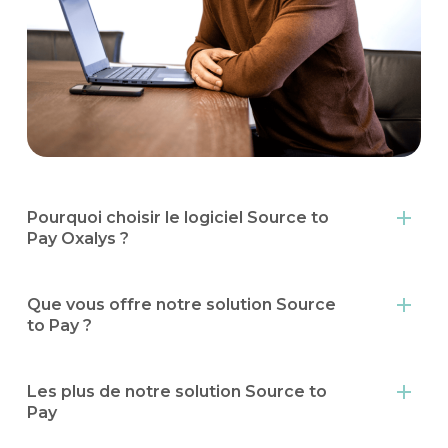
Pourquoi choisir le logiciel Source to
Pay Oxalys ?
Notre
logiciel Source to Pay (S2P)
couvre l’ensemble
du cycle achats : du sourcing et la contractualisation
Que vous offre notre solution Source
avec les fournisseurs, jusqu’au paiement des factures.
to Pay ?
Avec Oxalys,
vous pilotez toutes les étapes dans une
Automatisation de vos processus achats et
solution unique, modulaire et collaborative
.
financiers
Les plus de notre solution Source to
Centralisation des données et vos interactions
Pay
fournisseurs