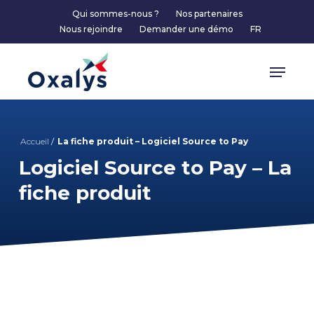
Skip
Qui sommes-nous ?
Nos partenaires
to
Nous rejoindre
Demander une démo
FR
main
content
Menu
Accueil
/
La fiche produit – Logiciel Source to Pay
Logiciel Source to Pay – La
fiche produit