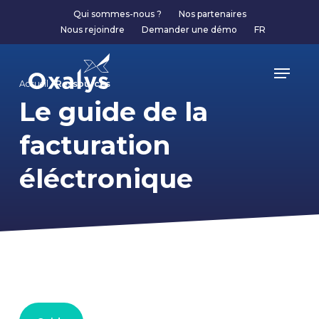
Skip
Qui sommes-nous ?
Nos partenaires
to
Nous rejoindre
Demander une démo
FR
main
content
Menu
Accueil /
Ressources
Le guide de la
facturation
éléctronique