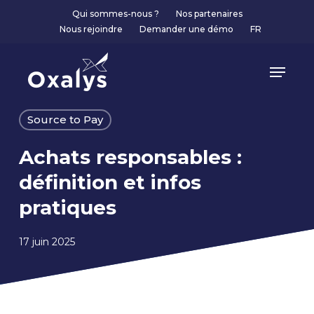
Skip
Qui sommes-nous ?
Nos partenaires
to
Nous rejoindre
Demander une démo
FR
main
content
Menu
Source to Pay
Achats responsables :
définition et infos
pratiques
17 juin 2025