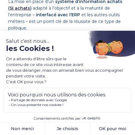
La mise en place d’un
système d’information achats
(
SI achats
)
adapté à l’objectif et à la maturité de
l’entreprise –
interfacé avec l’ERP
et les autres outils
métiers – est un point clé de la réussite de ce type de
politique.
5. Intégrer les critères RSE dans le cycle achat
et les appels d’offres
Côté sourcing, vous devez faire évoluer vos critères
pour insérer des critères environnementaux
et
sociaux dans
vos
appels d’offres
et dans vos
contrats
fournisseurs
(labels, certifications, clauses d’insertion,
etc.).
Mettez en œuvre au quotidien la logique des achats
responsables
. L’évaluation et la sélection des
fournisseurs se font sur la base de leur
performance
RSE,
à l’aide d’indicateurs ou de questionnaires
orientés RSE
, en plus de vos critères habituels.