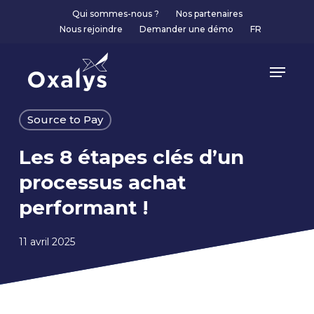
Skip
Qui sommes-nous ?
Nos partenaires
to
Nous rejoindre
Demander une démo
FR
main
content
Menu
Source to Pay
Les 8 étapes clés d’un
processus achat
performant !
11 avril 2025