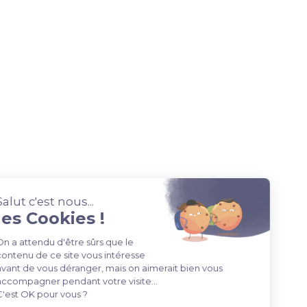
Vo
Dig
Dém
Opt
Tra
Une question ?
Contactez-nous