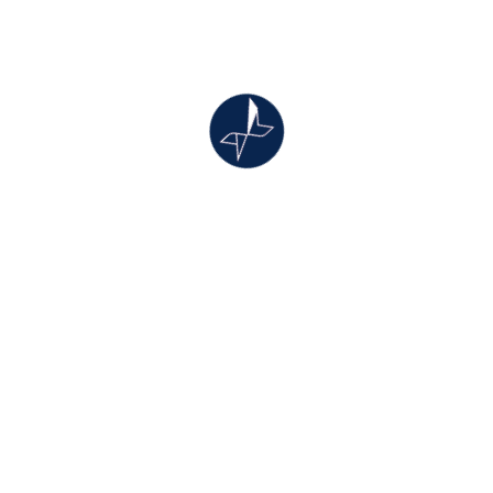
J’accepte la Politique
de Confidentialité
ications Achats
d'Oxalys*
ie ? Avec quelle
plates-formes) ?
éfis
 facture
 performance.
de projet : les 5
rises, réinventer
proche et avec